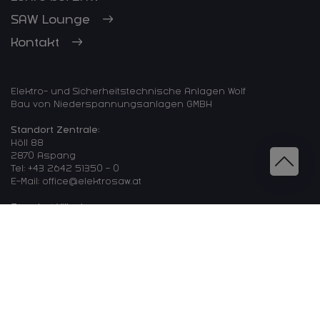
SAW Lounge
Kontakt
Elektro- und Sicherheitstechnische Anlagen Wolf
Bau von Niederspannungsanlagen GMBH
Standort Zentrale:
Höll 88
2870 Aspang
Tel:
+43 2642 51350 - 0
E-Mail: office@elektrosaw.at
Standort Villach:
Bruno-Kreisky-Straße 33, Top 2.04
9500 Villach
Tel:
+43 67683535260
E-Mail:
alfred.windisch@elektrosaw.at
Impressum
|
Datenschutz
|
AGB
|
AVB
|